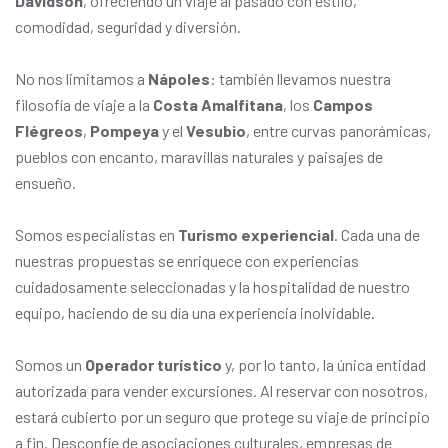
Davidson
, ofreciendo un viaje al pasado con estilo,
comodidad, seguridad y diversión.
No nos limitamos a
Nápoles
: también llevamos nuestra
filosofía de viaje a la
Costa Amalfitana
, los
Campos
Flégreos
,
Pompeya
y el
Vesubio
, entre curvas panorámicas,
pueblos con encanto, maravillas naturales y paisajes de
ensueño.
Somos especialistas en
Turismo experiencial
. Cada una de
nuestras propuestas se enriquece con experiencias
cuidadosamente seleccionadas y la hospitalidad de nuestro
equipo, haciendo de su día una experiencia inolvidable.
Somos un
Operador turístico
y, por lo tanto, la única entidad
autorizada para vender excursiones. Al reservar con nosotros,
estará cubierto por un seguro que protege su viaje de principio
a fin. Desconfíe de asociaciones culturales, empresas de