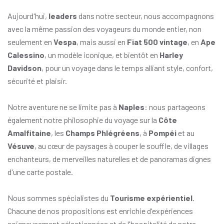
Aujourd'hui,
leaders
dans notre secteur, nous accompagnons
avec la même passion des voyageurs du monde entier, non
seulement en
Vespa
, mais aussi en
Fiat 500 vintage
, en
Ape
Calessino
, un modèle iconique, et bientôt en
Harley
Davidson
, pour un voyage dans le temps alliant style, confort,
sécurité et plaisir.
Notre aventure ne se limite pas à
Naples
: nous partageons
également notre philosophie du voyage sur la
Côte
Amalfitaine
, les
Champs Phlégréens
, à
Pompéi
et au
Vésuve
, au cœur de paysages à couper le souffle, de villages
enchanteurs, de merveilles naturelles et de panoramas dignes
d'une carte postale.
Nous sommes spécialistes du
Tourisme expérientiel
.
Chacune de nos propositions est enrichie d'expériences
soigneusement sélectionnées et de l'hospitalité de notre