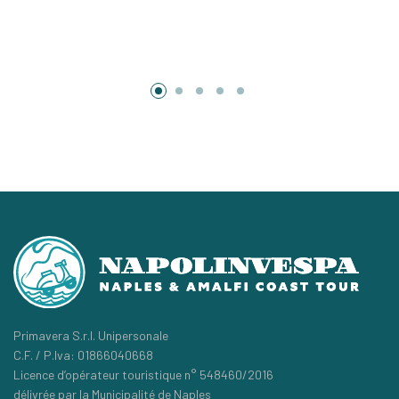
Primavera S.r.l. Unipersonale
C.F. / P.Iva: 01866040668
Licence d’opérateur touristique n° 548460/2016
délivrée par la Municipalité de Naples