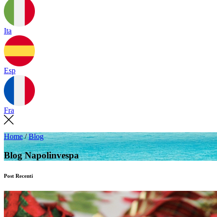
Ita
Esp
Fra
Home
/
Blog
Blog Napolinvespa
Post Recenti