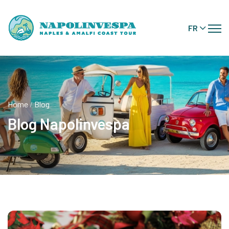
FR
Home
/
Blog
Blog Napolinvespa