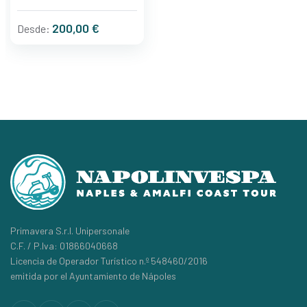
200,00 €
Desde:
Primavera S.r.l. Unipersonale
C.F. / P.Iva: 01866040668
Licencia de Operador Turístico n.º 548460/2016
emitida por el Ayuntamiento de Nápoles