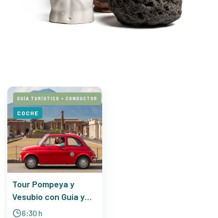
GUÍA TURÍSTICO + CONDUCTOR
COCHE
Tour Pompeya y
Vesubio con Guía y
conductor - Fiat
6:30 h