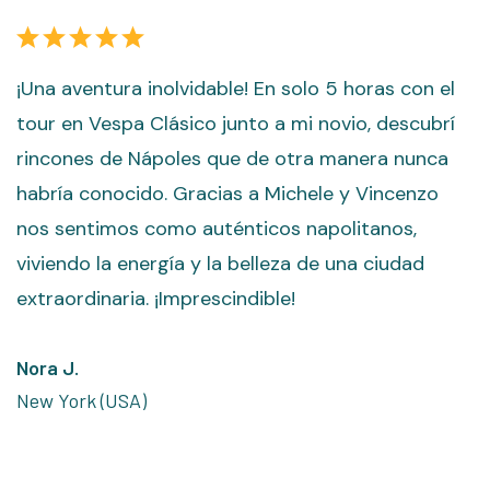
I
¡Una aventura inolvidable! En solo 5 horas con el
tour en Vespa Clásico junto a mi novio, descubrí
M
rincones de Nápoles que de otra manera nunca
v
habría conocido. Gracias a Michele y Vincenzo
i
nos sentimos como auténticos napolitanos,
e
viviendo la energía y la belleza de una ciudad
v
extraordinaria. ¡Imprescindible!
G
s
Nora J.
m
New York (USA)
l
A