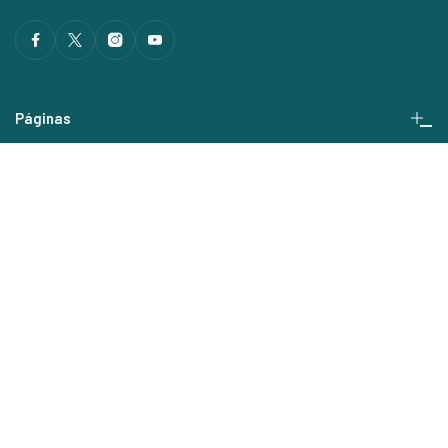
Páginas
Los Tours
Contactos
©2026 NapolinVespa. Reservados todos los derechos.
Términos y condiciones
Política de privacidad
Política de cookies